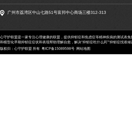
广州市荔湾区中山七路51号富邦中心商场三楼312-313
心守护联盟是一家专注心理健康的联盟，提供抑郁症和焦虑症等精神疾病的测试表免
和模型化早期抑郁症症状和表现帮助理解自愈，解决“抑郁症吃什么药”“抑郁症找谁倾诉
版权归：心守护联盟 所有
粤ICP备15089598号
网站地图