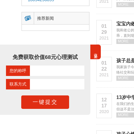
2021
MORE

推荐新闻
宝宝内
01
我和老公
29
乖，直到
2021
荔湾区心理
MORE
收起来
免费获取价值68元心理测试
孩子总
01
我家孩子今
22
您的称呼
络社交和
2021
搜索“广州
MORE
联系方式
13岁
12
在我们的
17
但这不是治
2020
既不会与
MORE