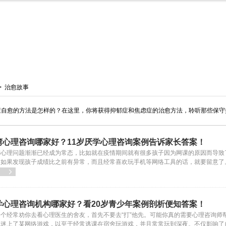
>
治愈故事
症自愈的方法是怎样的？在这里，你将获得抑郁症和焦虑症的治愈方法，聆听那些保守
湾心理咨询哪家好？11岁厌学心理咨询案例告诉家长答案！
到心理问题渐渐已经成为常态，比如就在疫情期间就有很多孩子因为网课的原因而导致
，如果发现孩子成绩比之前有异常，而且经常喜欢玩手机等网络工具的话，就要留意了

学心理咨询机构哪家好？看20岁青少年案例剖析便知答案！
个经常劝你去看心理医生的舍友，首先不要去“打”他先。可能你真的需要心理咨询师
就迷上了某网络游戏，以至于经常逃课在宿舍玩游戏，并且常常玩到深夜。不仅影响了