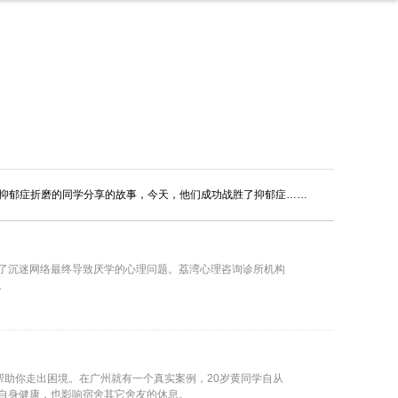
抑郁症折磨的同学分享的故事，今天，他们成功战胜了抑郁症……
了沉迷网络最终导致厌学的心理问题。荔湾心理咨询诊所机构
。
帮助你走出困境。在广州就有一个真实案例，20岁黄同学自从
自身健康，也影响宿舍其它舍友的休息。