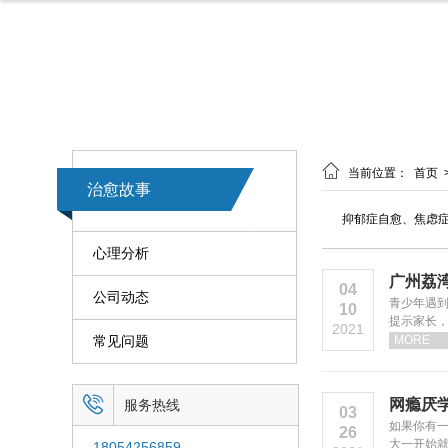

当前位置：
首页
治愈故事
抑郁症自愈、焦虑
心理分析
广州荔
04
公司动态
青少年遇
10
提示家长
2021
常见问题
MORE

网瘾厌
服务热线
03
如果你有一
26
大一开始
18054256859