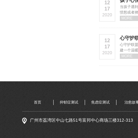
孩子心
12
当孩子遇
17
愤怒或者
2020
MORE
心守护联
12
心守护联
17
建一个温
2020
MORE
首页
抑郁症测试
焦虑症测试
治愈故
广州市荔湾区中山七路51号富邦中心商场三楼312-313