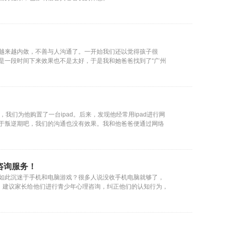
越来越内敛，不善与人沟通了。一开始我们还以觉得孩子很
是一段时间下来效果也不是太好，于是我和她爸爸找到了“广州
们为他购置了一台ipad。后来，发现他经常用ipad进行网
于叛逆期吧，我们的沟通也没有效果。我和他爸爸便通过网络
咨询服务！
如此沉迷于手机和电脑游戏？很多人说没收手机电脑就够了，
，建议家长给他们进行青少年心理咨询，纠正他们的认知行为，