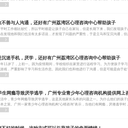

敛不善与人沟通，还好有广州荔湾区心理咨询中心帮助孩子
的平时工作都比较忙，所以平时都是让孩子自己在家玩，但是长期下来，我们发现孩子
现在发现他和我们也没有太多话说，才发现了问题的严重性，于是立马和宝贝沟通，但
咨询中心”寻求帮助。

是沉迷手机，厌学，还好有广州荔湾区心理咨询中心帮助孩子
年11岁了，上初一。因为疫情期间，学校组织在家里进行远程学习。为方便孩子学习，我
玩游戏，严重影响了学习和生活作息。因此我们也和他进行了沟通，但是可能是由于处
荔湾区心理咨询中心”找到了心晴事务所来帮助他。

中学生网瘾导致厌学逃学，广州专业青少年心理咨询机构提供网上
生活中，青少年网瘾导致厌学逃学，这是其他家长头疼的问题之一。为什么他们的孩子
本之策。广州一家青少年心理咨询机构“心晴咨询”表示，当他们有网瘾，厌倦逃学时
孩子产生冲突，也不会伤害孩子的自尊心。
