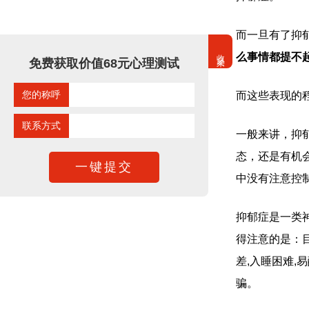
而一旦有了抑
收起来
么事情都提不
免费获取价值68元心理测试
您的称呼
而这些表现的
联系方式
一般来讲，
抑
态，还是有机
中没有注意控
抑郁症是一类
得注意的是：
差,入睡困难,
骗。