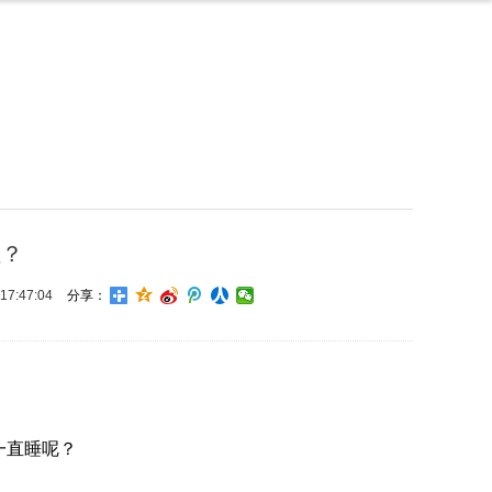
症？
7:47:04
分享：
一直睡呢？