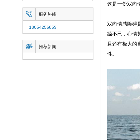
这是一份双向

服务热线
双向情感障碍
18054256859
躁不已，心情
且还有极大的

推荐新闻
性。