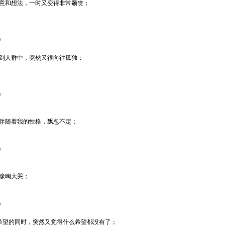
创意和想法，一时又变得非常颓丧；
）
入到人群中，突然又很向往孤独；
）
是伴随着我的性格，飘忽不定；
）
嚎啕大哭；
）
希望的同时，突然又觉得什么希望都没有了；