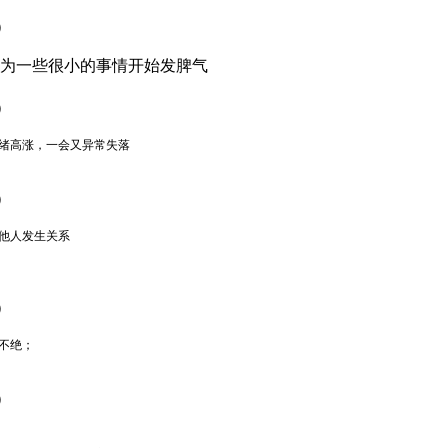
）
因为一些很小的事情开始发脾气
）
情绪高涨，一会又异常失落
）
他人发生关系
）
不绝；
）