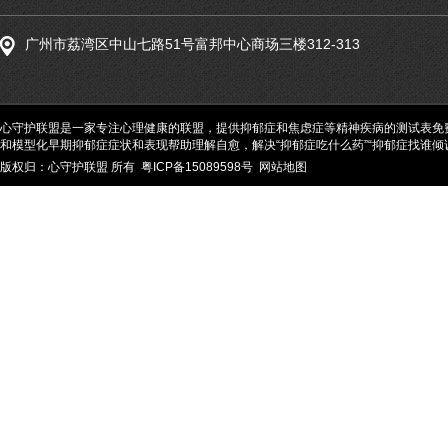
广州市荔湾区中山七路51号富邦中心商场三楼312-313
心守护联盟是一家专注心理健康的联盟，提供抑郁症和焦虑症等精神疾病的测试表免
和模型化早期抑郁症症状和表现帮助理解自愈，解决“抑郁症吃什么药”“抑郁症找谁倾诉
版权归：心守护联盟 所有
粤ICP备15089598号
网站地图